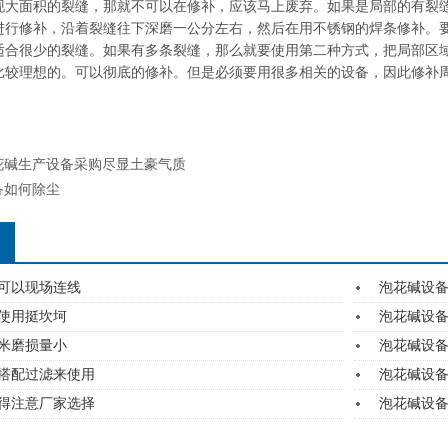
现大面积的裂缝，那就不可以在修补，应该马上废弃。如果是局部的有裂
进行修补，沿着裂缝往下深磨一公分左右，然后在用不锈钢的焊条修补。
适合很少的裂缝。如果有多条裂缝，那么就要使用第二种方式，把局部区
比较理想的。可以彻底的修补。但是必须要用很多相关的设备，因此修补
花碱生产设备采购尽显土豪气质
备如何除尘
可以现场连线
泡花碱设
使用挺坎坷
泡花碱设
毫米磨损量小
泡花碱设
搭配过滤来使用
泡花碱设
得注意厂家选择
泡花碱设