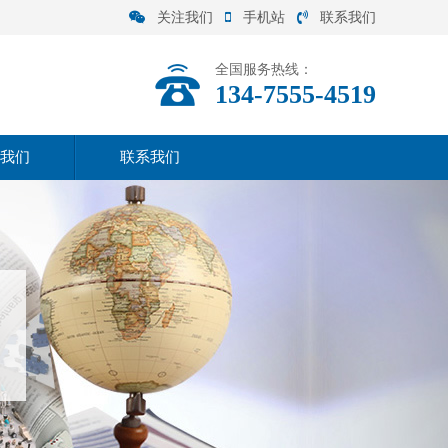
关注我们
手机站
联系我们
全国服务热线：
134-7555-4519
我们
联系我们
司介绍
联系方式
营范围
在线留言
化理念
司实力