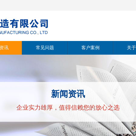
资讯
常见问题
客户案例
关于
动态
公
动态
经
新闻资讯
支持
文
企业实力雄厚，值得信赖您的放心之选
公