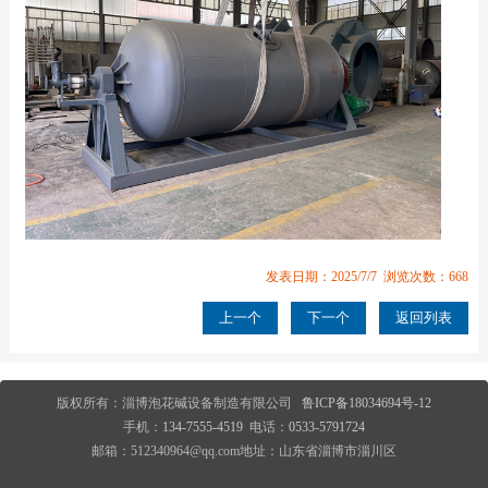
发表日期：2025/7/7 浏览次数：668
上一个
下一个
返回列表
版权所有：淄博泡花碱设备制造有限公司
鲁ICP备18034694号-12
手机：
134-7555-4519
电话：
0533-5791724
邮箱：512340964@qq.com地址：山东省淄博市淄川区