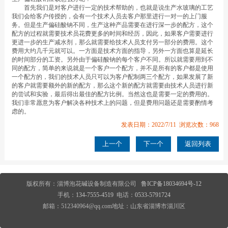
首先我们是对客户进行一定的技术帮助的，也就是说生产水玻璃的工艺
我们会给客户传授的，会有一个技术人员去客户那里进行一对一的上门服
务。但是生产偏硅酸钠不同，生产这种产品需要在进行深一步的配方，这个
配方的过程就需要技术员花费更多的时间和经历，因此，如果客户需要进行
更进一步的生产减水剂，那么就需要给技术人员支付另一部分的费用。这个
费用大约几千元就可以。一方面是技术方面的指导，另外一方面也算是延长
的时间部分的工资。另外由于偏硅酸钠的每个客户不同。所以就需要用到不
同的配方，简单的来说就是一个客户一个配方，并不是所有的客户都是使用
一个配方的，我们的技术人员只可以为客户配制两三个配方，如果发展了新
的客户就需要额外的新的配方，那么这个新的配方就需要由技术人员进行新
的尝试和实验，最后得出最佳的配方比例。当然这也是需要一定的费用的。
我们非常愿意为客户解决各种技术上的问题，但是费用问题还是需要酌情考
虑的。
发表日期：2022/7/11 浏览次数：968
上一个
下一个
返回列表
版权所有：淄博泡花碱设备制造有限公司
鲁ICP备18034694号-12
手机：
134-7555-4519
电话：
0533-5791724
邮箱：512340964@qq.com地址：山东省淄博市淄川区